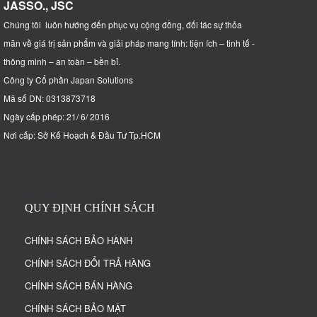
JASSO., JSC
Chúng tôi luôn hướng đến phục vụ cộng đồng, đối tác sự thỏa
mãn về giá trị sản phẩm và giải pháp mang tính: tiện ích – tinh tế -
thông minh – an toàn – bền bỉ
.
Công ty Cổ phần Japan Solutions
Mã số DN: 0313873718
Ngày cấp phép: 21/ 6/ 2016
Nơi cấp: Sở Kế Hoạch & Đầu Tư Tp.HCM
đệ nhất truyện
de nhat truyen
truyện tranh
truyen tranh
QUY ĐỊNH CHÍNH SÁCH
CHÍNH SÁCH BẢO HÀNH
CHÍNH SÁCH ĐỔI TRẢ HÀNG
CHÍNH SÁCH BÁN HÀNG
CHÍNH SÁCH BẢO MẬT