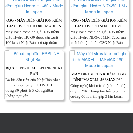
OSG - MÁY ĐIỆN GIẢI ION KIỀM
OSG - MÁY ĐIỆN GIẢI ION KIỀM
GIÀU HYDRO HU-80 - MADE IN
GIÀU HYDRO NDX-501LM -
JAPAN
MADE IN JAPAN
Máy lọc nước điện giải ION kiềm
Máy lọc nước điện giải ION kiềm
giàu Hydro HU-80 được sản xuất
giàu Hydro NDX-501LM được sản
100% tại Nhật Bản bởi tập đoàn..
xuất bởi tập đoàn OSG Nhật Bản...
BỘ XÉT NGHIỆM ESPLINE NHẬT
BẢN
MÁY DIỆT VIRUS KHỬ MÙI GIA
Bộ kit đầu tiên của Nhật Bản phát
ĐÌNH MAXELL JASMAX 260 -
hiện kháng nguyên COVID-19
MADE IN JAPAN
Công nghệ khử mùi diệt khuẩn độc
trong 30 phút. Bộ xét nghiệm
quyền MRD bằng tạo luồng gió có
kháng nguyên..
cường độ ion âm gấp 3 lần kèm..