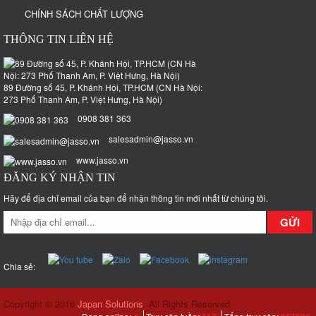
CHÍNH SÁCH CHẤT LƯỢNG
THÔNG TIN LIÊN HỆ
89 Đường số 45, P. Khánh Hội, TP.HCM (CN Hà Nội:
273 Phố Thanh Am, P. Việt Hưng, Hà Nội)
0908 381 363
salesadmin@jasso.vn
www.jasso.vn
ĐĂNG KÝ NHẬN TIN
Hãy để địa chỉ email của bạn để nhận thông tin mới nhất từ chúng tôi.
GỬI
Chia sẻ:
Copyright © 2016
Japan Solutions
. All Rights Reserved