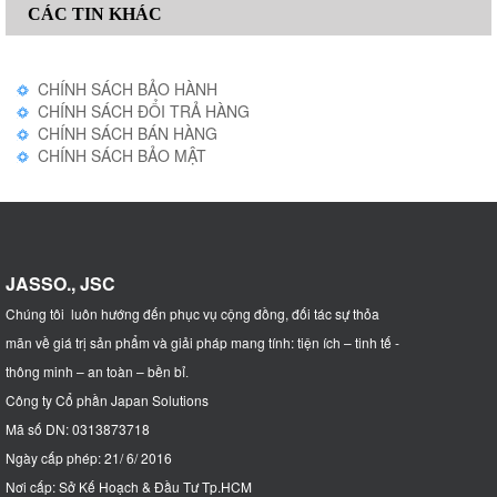
CÁC TIN KHÁC
CHÍNH SÁCH BẢO HÀNH
CHÍNH SÁCH ĐỔI TRẢ HÀNG
CHÍNH SÁCH BÁN HÀNG
CHÍNH SÁCH BẢO MẬT
JASSO., JSC
Chúng tôi luôn hướng đến phục vụ cộng đồng, đối tác sự thỏa
mãn về giá trị sản phẩm và giải pháp mang tính: tiện ích – tinh tế -
thông minh – an toàn – bền bỉ
.
Công ty Cổ phần Japan Solutions
Mã số DN: 0313873718
Ngày cấp phép: 21/ 6/ 2016
Nơi cấp: Sở Kế Hoạch & Đầu Tư Tp.HCM