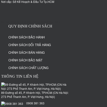
Nơi cấp: Sở Kế Hoạch & Đầu Tư Tp.HCM
đệ nhất truyện
de nhat truyen
truyện tranh
truyen tranh
QUY ĐỊNH CHÍNH SÁCH
CHÍNH SÁCH BẢO HÀNH
CHÍNH SÁCH ĐỔI TRẢ HÀNG
CHÍNH SÁCH BÁN HÀNG
CHÍNH SÁCH BẢO MẬT
CHÍNH SÁCH CHẤT LƯỢNG
THÔNG TIN LIÊN HỆ
89 Đường số 45, P. Khánh Hội, TP.HCM (CN Hà Nội:
273 Phố Thanh Am, P. Việt Hưng, Hà Nội)
0908 381 363