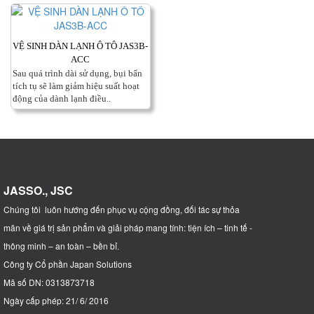
VỆ SINH DÀN LẠNH Ô TÔ JAS3B-
ACC
Sau quá trình dài sử dụng, bụi bẩn
tích tụ sẽ làm giảm hiệu suất hoạt
động của dành lạnh điều..
JASSO., JSC
Chúng tôi luôn hướng đến phục vụ cộng đồng, đối tác sự thỏa
mãn về giá trị sản phẩm và giải pháp mang tính: tiện ích – tinh tế -
thông minh – an toàn – bền bỉ
.
Công ty Cổ phần Japan Solutions
Mã số DN: 0313873718
Ngày cấp phép: 21/ 6/ 2016