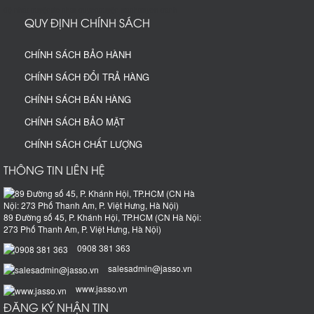
đệ nhất truyện
de nhat truyen
truyện tranh
truyen tranh
QUY ĐỊNH CHÍNH SÁCH
CHÍNH SÁCH BẢO HÀNH
CHÍNH SÁCH ĐỔI TRẢ HÀNG
CHÍNH SÁCH BÁN HÀNG
CHÍNH SÁCH BẢO MẬT
CHÍNH SÁCH CHẤT LƯỢNG
THÔNG TIN LIÊN HỆ
89 Đường số 45, P. Khánh Hội, TP.HCM (CN Hà Nội:
273 Phố Thanh Am, P. Việt Hưng, Hà Nội)
0908 381 363
salesadmin@jasso.vn
www.jasso.vn
ĐĂNG KÝ NHẬN TIN