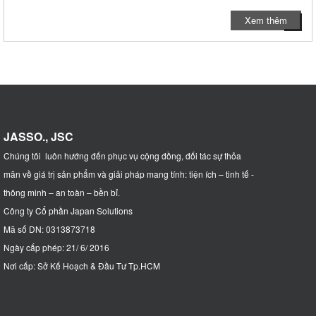
Xem thêm
JASSO., JSC
Chúng tôi luôn hướng đến phục vụ cộng đồng, đối tác sự thỏa
mãn về giá trị sản phẩm và giải pháp mang tính: tiện ích – tinh tế -
thông minh – an toàn – bền bỉ
.
Công ty Cổ phần Japan Solutions
Mã số DN: 0313873718
Ngày cấp phép: 21/ 6/ 2016
Nơi cấp: Sở Kế Hoạch & Đầu Tư Tp.HCM