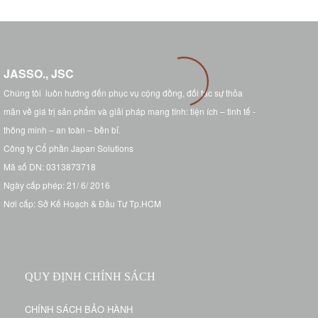
JASSO., JSC
Chúng tôi luôn hướng đến phục vụ cộng đồng, đối tác sự thỏa
mãn về giá trị sản phẩm và giải pháp mang tính: tiện ích – tinh tế -
thông minh – an toàn – bền bỉ
.
Công ty Cổ phần Japan Solutions
Mã số DN: 0313873718
Ngày cấp phép: 21/ 6/ 2016
Nơi cấp: Sở Kế Hoạch & Đầu Tư Tp.HCM
đệ nhất truyện
de nhat truyen
truyện tranh
truyen tranh
QUY ĐỊNH CHÍNH SÁCH
CHÍNH SÁCH BẢO HÀNH