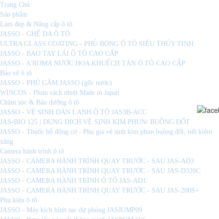
Trang Chủ
Sản phẩm
Làm đẹp & Nâng cấp ô tô
JASSO - GHẾ DA Ô TÔ
ULTRA GLASS COATING - PHỦ BÓNG Ô TÔ SIÊU THỦY TINH
JASSO - BAO TAY LÁI Ô TÔ CAO CẤP
JASSO - A'ROMA NƯỚC HOA KHUẾCH TÁN Ô TÔ CAO CẤP
Bảo vệ ô tô
JASSO - PHỦ GẦM JASSO (gốc nước)
WINCOS - Phim cách nhiệt Made in Japan
Chăm sóc & Bảo dưỡng ô tô
JASSO - VỆ SINH DÀN LANH Ô TÔ JAS3B-ACC
JAS-BIO 125 | DUNG DỊCH VỆ SINH KIM PHUN/ BUỒNG ĐỐT
JASSO - Thuốc bổ động cơ - Phụ gia vệ sinh kim phun buồng đốt, tiết kiệm
xăng
Camera hành trình ô tô
JASSO - CAMERA HÀNH TRÌNH QUAY TRƯỚC - SAU JAS-AD3
JASSO - CAMERA HÀNH TRÌNH QUAY TRƯỚC - SAU JAS-D320C
JASSO - CAMERA HÀNH TRÌNH Ô TÔ JAS-AD1
JASSO - CAMERA HÀNH TRÌNH QUAY TRƯỚC - SAU JAS-200S+
Phụ kiện ô tô
JASSO - Máy kích bình sạc dự phòng JASJUMP09