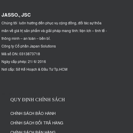
JASSO., JSC
Chúng tôi luôn hướng đến phục vụ cộng đồng, đối tác sự thỏa
mãn về giá trị sản phẩm và giải pháp mang tính: tiện ích – tinh tế -
thông minh – an toàn – bền bỉ
.
Công ty Cổ phần Japan Solutions
Mã số DN: 0313873718
Ngày cấp phép: 21/ 6/ 2016
Nơi cấp: Sở Kế Hoạch & Đầu Tư Tp.HCM
đệ nhất truyện
de nhat truyen
truyện tranh
truyen tranh
QUY ĐỊNH CHÍNH SÁCH
CHÍNH SÁCH BẢO HÀNH
CHÍNH SÁCH ĐỔI TRẢ HÀNG
CHÍNH SÁCH BÁN HÀNG