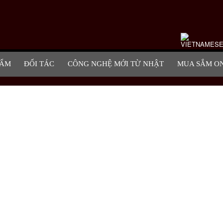
HẨM
ĐỐI TÁC
CÔNG NGHỆ MỚI TỪ NHẬT
MUA SẮM O