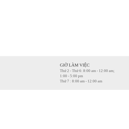
GIỜ LÀM VIỆC
Thứ 2 - Thứ 6: 8:00 am - 12:00 am;
1:00 - 5:00 pm
Thứ 7 : 8:00 am - 12:00 am
 TÔ
LÀM ĐẸP & NÂNG CẤP Ô TÔ