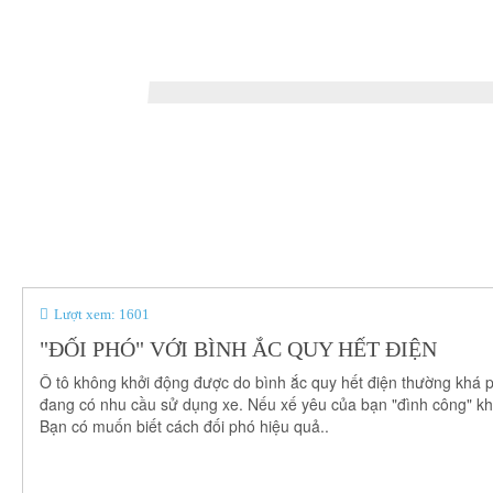
 toàn bộ
Nơi bạn tìm thấy sản phẩm chăm sóc và làm đẹp ô tô,
Giải pháp 
giữ xe luôn sáng đẹp..
LỜI GIỚI THI
TẦM NHÌN - SỨ MỆNH
Với định hướng trở thành nhà cung cấp và 
về: sản phẩm – giải pháp – công nghệ Nhậ
Lượt xem: 1601
cam kết mang đến cho Người tiêu..
"ĐỐI PHÓ" VỚI BÌNH ẮC QUY HẾT ĐIỆN
Xem thêm >>
Ô tô không khởi động được do bình ắc quy hết điện thường khá p
đang có nhu cầu sử dụng xe. Nếu xế yêu của bạn "đình công" kh
GIÁ TRỊ CỐT LÕI
Bạn có muốn biết cách đối phó hiệu quả..
JASSO luôn hướng đến phục vụ cộng đồng, 
mãn về giá trị sản phẩm và giải pháp mang tính
tế - thông minh – an toàn –..