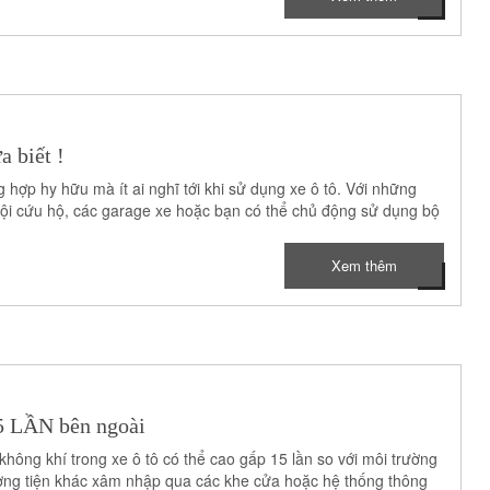
a biết !
 hợp hy hữu mà ít ai nghĩ tới khi sử dụng xe ô tô. Với những
 đội cứu hộ, các garage xe hoặc bạn có thể chủ động sử dụng bộ
Xem thêm
5 LẦN bên ngoài
ông khí trong xe ô tô có thể cao gấp 15 lần so với môi trường
hương tiện khác xâm nhập qua các khe cửa hoặc hệ thống thông