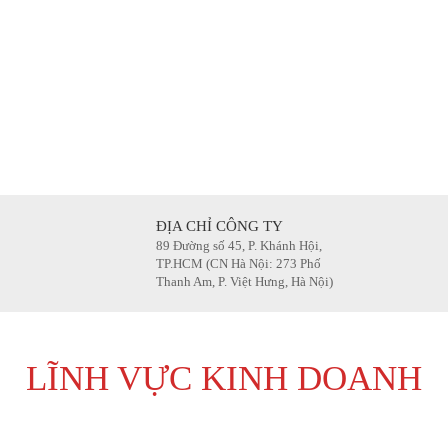
ĐỊA CHỈ CÔNG TY
89 Đường số 45, P. Khánh Hội,
TP.HCM (CN Hà Nội: 273 Phố
Thanh Am, P. Việt Hưng, Hà Nội)
LĨNH VỰC KINH DOANH
BẢO VỆ Ô TÔ
CHĂM SÓC & BẢO DƯỠN