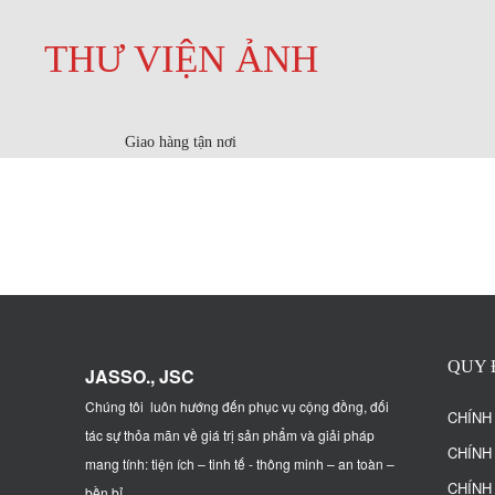
THƯ VIỆN ẢNH
Giao hàng tận nơi
QUY 
JASSO., JSC
Chúng tôi luôn hướng đến phục vụ cộng đồng, đối
CHÍNH
tác sự thỏa mãn về giá trị sản phẩm và giải pháp
CHÍNH
mang tính: tiện ích – tinh tế - thông minh – an toàn –
CHÍNH
bền bỉ
.