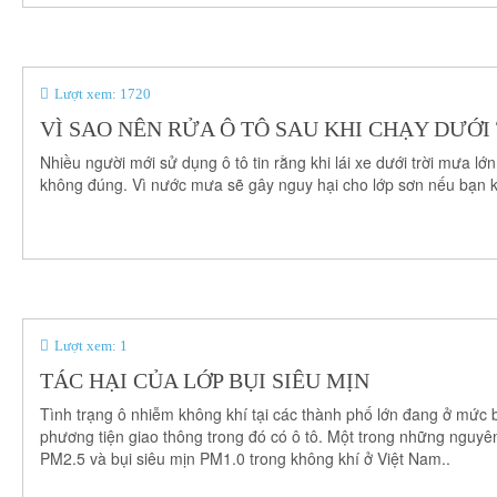
Xem thêm >>
Lượt xem: 1720
VÌ SAO NÊN RỬA Ô TÔ SAU KHI CHẠY DƯỚI
Nhiều người mới sử dụng ô tô tin rằng khi lái xe dưới trời mưa lớ
không đúng. Vì nước mưa sẽ gây nguy hại cho lớp sơn nếu bạn k
Lượt xem: 1
TÁC HẠI CỦA LỚP BỤI SIÊU MỊN
Tình trạng ô nhiễm không khí tại các thành phố lớn đang ở mức 
phương tiện giao thông trong đó có ô tô. Một trong những nguyê
PM2.5 và bụi siêu mịn PM1.0 trong không khí ở Việt Nam..