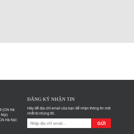
ĐĂNG KÝ NHẬN TIN
Hãy để địa chỉ email của bạn để nhận thông tin mới
nhất từ chúng tôi.
CN Hà Nội:
GỬI
)