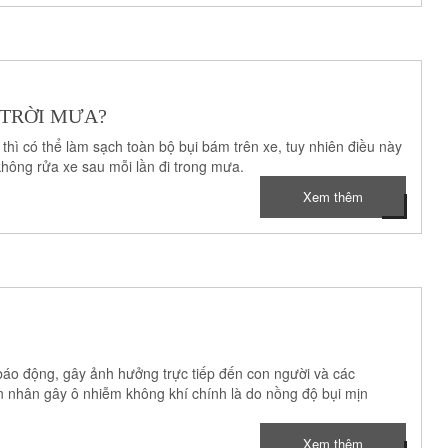
 TRỜI MƯA?
n thì có thể làm sạch toàn bộ bụi bám trên xe, tuy nhiên điều này
hông rửa xe sau mỗi lần đi trong mưa.
Xem thêm
báo động, gây ảnh hưởng trực tiếp đến con người và các
n nhân gây ô nhiễm không khí chính là do nồng độ bụi mịn
Xem thêm