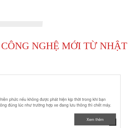
giúp xe luôn bền đẹp, an toàn và nâng cao
Duy trì hiệu suất hoạt động động cơ, bảo
trải nghiệm sử dụng xe.
và giữ cho xe vận..
ỆU
CÔNG NGHỆ MỚI TỪ NHẬT
kết nối hàng đầu
t, Công ty JASSO
hiền phức nếu không được phát hiện kịp thời trong khi bạn
ông đúng lúc như trường hợp xe đang lưu thông thì chết máy.
đối tác sự thỏa
Xem thêm
: tiện ích – tinh