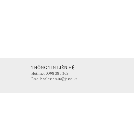
THÔNG TIN LIÊN HỆ
Hotline: 0908 381 363
Email: salesadmin@jasso.vn
G Ô TÔ
CAMERA HÀNH TRÌNH Ô TÔ
LÀ