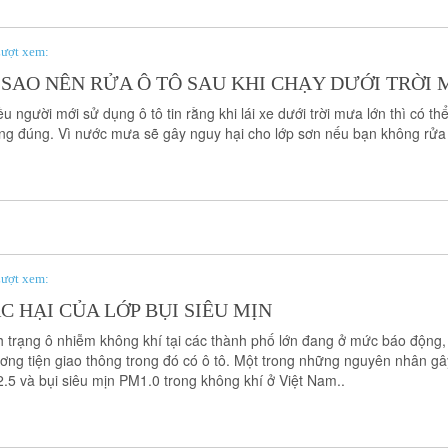
ượt xem:
 SAO NÊN RỬA Ô TÔ SAU KHI CHẠY DƯỚI TRỜI
u người mới sử dụng ô tô tin rằng khi lái xe dưới trời mưa lớn thì có t
ng đúng. Vì nước mưa sẽ gây nguy hại cho lớp sơn nếu bạn không rửa 
ượt xem:
C HẠI CỦA LỚP BỤI SIÊU MỊN
h trạng ô nhiễm không khí tại các thành phố lớn đang ở mức báo động,
ơng tiện giao thông trong đó có ô tô. Một trong những nguyên nhân gâ
.5 và bụi siêu mịn PM1.0 trong không khí ở Việt Nam..