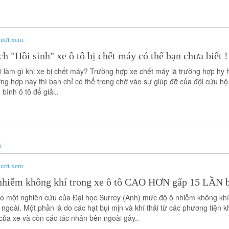
ượt xem:
h "Hồi sinh" xe ô tô bị chết máy có thể bạn chưa biết !
i làm gì khi xe bị chết máy? Trường hợp xe chết máy là trường hợp hy hữ
ờng hợp này thì bạn chỉ có thể trong chờ vào sự giúp đỡ của đội cứu h
 bình ô tô để giải..
ượt xem:
nhiễm không khí trong xe ô tô CAO HƠN gấp 15 LẦN b
o một nghiên cứu của Đại học Surrey (Anh) mức độ ô nhiễm không khí t
 ngoài. Một phần là do các hạt bụi mịn và khí thải từ các phương tiệ
 của xe và còn các tác nhân bên ngoài gây..