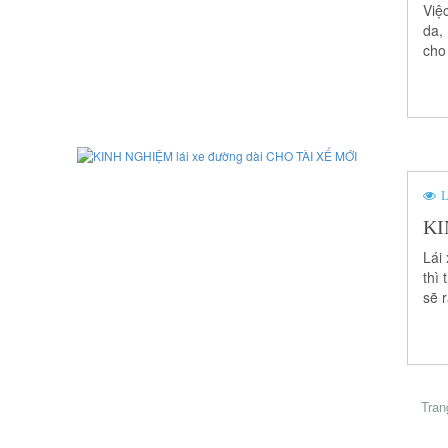
Việ
da,
cho
L
KI
Lái 
thì 
sẽ r
Tran