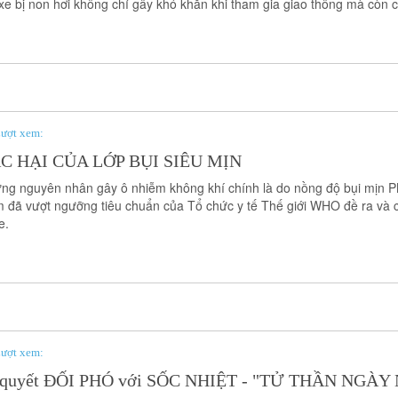
 xe bị non hơi không chỉ gây khó khăn khi tham gia giao thông mà còn 
ượt xem:
C HẠI CỦA LỚP BỤI SIÊU MỊN
ng nguyên nhân gây ô nhiễm không khí chính là do nồng độ bụi mịn PM
 đã vượt ngưỡng tiêu chuẩn của Tổ chức y tế Thế giới WHO đề ra và
e.
ượt xem:
 quyết ĐỐI PHÓ với SỐC NHIỆT - "TỬ THẦN NGÀ