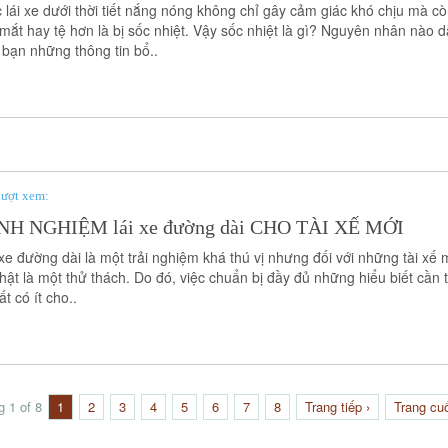
c lái xe dưới thời tiết nắng nóng không chỉ gây cảm giác khó chịu mà c
 mắt hay tệ hơn là bị sốc nhiệt. Vậy sốc nhiệt là gì? Nguyên nhân nào 
 bạn những thông tin bổ..
ượt xem:
NH NGHIỆM lái xe đường dài CHO TÀI XẾ MỚI
xe đường dài là một trải nghiệm khá thú vị nhưng đối với những tài xế m
thật là một thử thách. Do đó, việc chuẩn bị đầy đủ những hiểu biết cần 
ất có ít cho..
g 1 of 8
1
2
3
4
5
6
7
8
Trang tiếp ›
Trang cuố