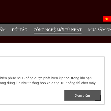
HẨM
ĐỐI TÁC
CÔNG NGHỆ MỚI TỪ NHẬT
MUA SẮM O
hiền phức nếu không được phát hiện kịp thời trong khi bạn
ông đúng lúc như trường hợp xe đang lưu thông thì chết máy.
Xem thêm