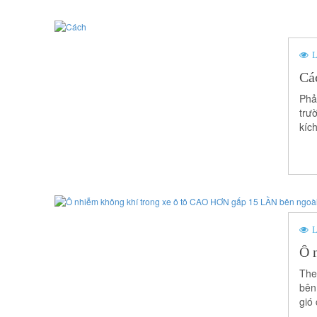
L
Các
Phả
trư
kích
L
Ô 
The
bên
gió