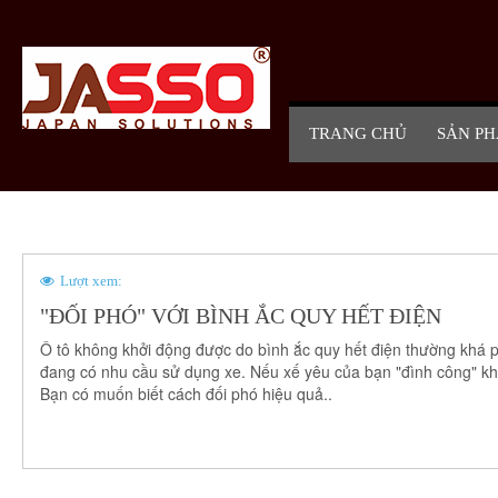
TRANG CHỦ
SẢN P
Lượt xem:
"ĐỐI PHÓ" VỚI BÌNH ẮC QUY HẾT ĐIỆN
Ô tô không khởi động được do bình ắc quy hết điện thường khá p
đang có nhu cầu sử dụng xe. Nếu xế yêu của bạn "đình công" kh
Bạn có muốn biết cách đối phó hiệu quả..