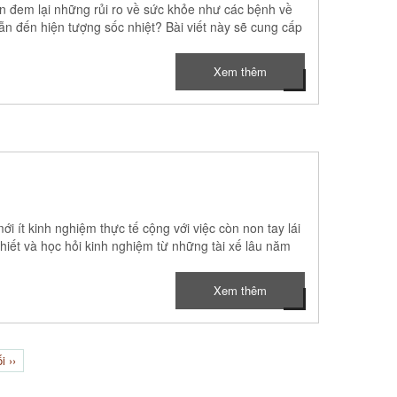
òn đem lại những rủi ro về sức khỏe như các bệnh về
dẫn đến hiện tượng sốc nhiệt? Bài viết này sẽ cung cấp
Xem thêm
ới ít kinh nghiệm thực tế cộng với việc còn non tay lái
thiết và học hỏi kinh nghiệm từ những tài xế lâu năm
Xem thêm
i ››