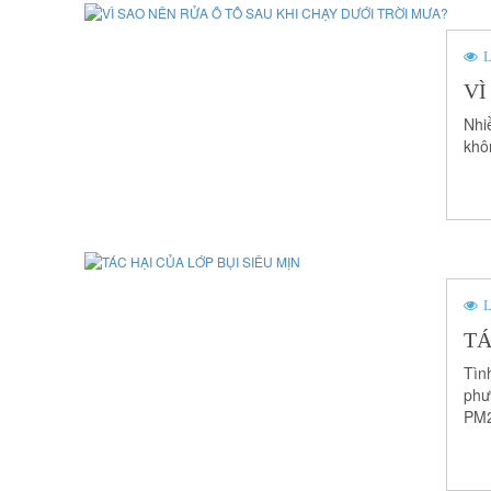
L
VÌ
Nhiề
khô
L
TÁ
Tìn
phư
PM2