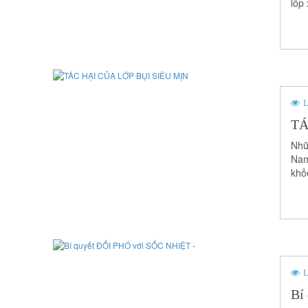
lốp
L
TÁ
Nhữ
Nam
khỏ
L
Bí